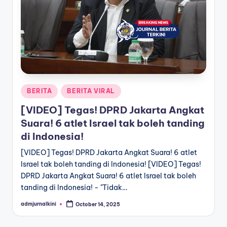
a
T
e
r
k
Posted
BERITA
BERITA VIRAL
i
in
[VIDEO] Tegas! DPRD Jakarta Angkat
n
Suara! 6 atlet Israel tak boleh tanding
i
di Indonesia!
[VIDEO] Tegas! DPRD Jakarta Angkat Suara! 6 atlet
Israel tak boleh tanding di Indonesia! [VIDEO] Tegas!
DPRD Jakarta Angkat Suara! 6 atlet Israel tak boleh
tanding di Indonesia! - "Tidak…
admjurnalkini
October 14, 2025
Posted
by