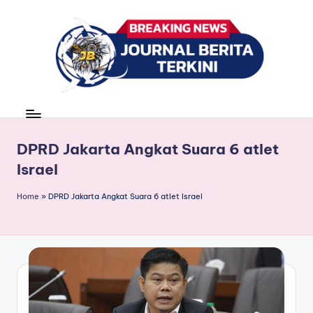
Skip
to
content
J
berita,
news
u
r
DPRD Jakarta Angkat Suara 6 atlet
Israel
n
a
Home
»
DPRD Jakarta Angkat Suara 6 atlet Israel
l
B
e
ri
t