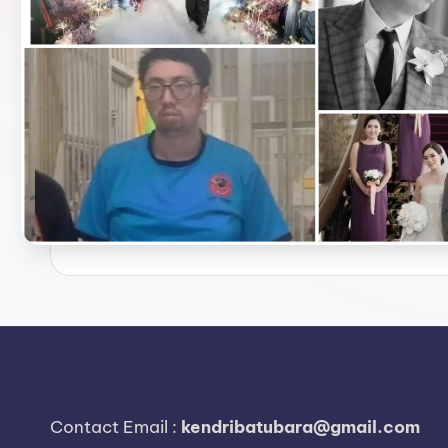
e
r
i
t
a
T
e
r
k
i
n
Contact Email :
kendribatubara@gmail.com