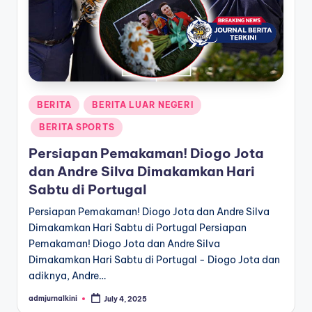
a
T
e
r
Posted
BERITA
BERITA LUAR NEGERI
k
in
BERITA SPORTS
i
Persiapan Pemakaman! Diogo Jota
n
dan Andre Silva Dimakamkan Hari
i
Sabtu di Portugal
Persiapan Pemakaman! Diogo Jota dan Andre Silva
Dimakamkan Hari Sabtu di Portugal Persiapan
Pemakaman! Diogo Jota dan Andre Silva
Dimakamkan Hari Sabtu di Portugal - Diogo Jota dan
adiknya, Andre…
admjurnalkini
July 4, 2025
Posted
by