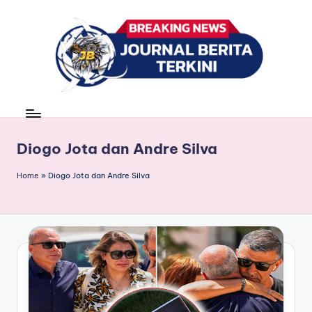
Skip
to
content
J
berita,
news
u
r
Diogo Jota dan Andre Silva
n
Home
»
Diogo Jota dan Andre Silva
a
l
B
e
ri
t