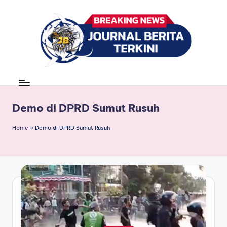
Skip
to
content
J
berita,
news
u
r
Demo di DPRD Sumut Rusuh
n
Home
»
Demo di DPRD Sumut Rusuh
a
l
B
e
ri
t