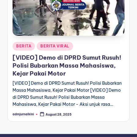
a
T
e
r
Posted
BERITA
BERITA VIRAL
k
in
[VIDEO] Demo di DPRD Sumut Rusuh!
i
Polisi Bubarkan Massa Mahasiswa,
n
Kejar Pakai Motor
i
[VIDEO] Demo di DPRD Sumut Rusuh! Polisi Bubarkan
Massa Mahasiswa, Kejar Pakai Motor [VIDEO] Demo
di DPRD Sumut Rusuh! Polisi Bubarkan Massa
Mahasiswa, Kejar Pakai Motor - Aksi unjuk rasa…
admjurnalkini
August 28, 2025
Posted
by