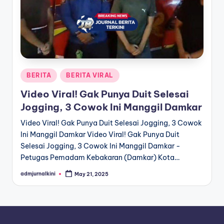
a
T
e
r
Posted
BERITA
BERITA VIRAL
k
in
Video Viral! Gak Punya Duit Selesai
i
Jogging, 3 Cowok Ini Manggil Damkar
n
Video Viral! Gak Punya Duit Selesai Jogging, 3 Cowok
i
Ini Manggil Damkar Video Viral! Gak Punya Duit
Selesai Jogging, 3 Cowok Ini Manggil Damkar -
Petugas Pemadam Kebakaran (Damkar) Kota…
admjurnalkini
May 21, 2025
Posted
by