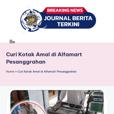
Skip
to
content
J
berita,
news
u
r
Curi Kotak Amal di Alfamart
Pesanggrahan
n
a
Home
»
Curi Kotak Amal di Alfamart Pesanggrahan
l
B
e
ri
t