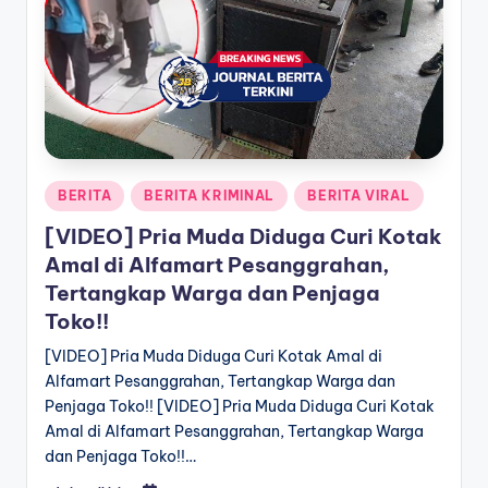
a
T
e
r
k
Posted
BERITA
BERITA KRIMINAL
BERITA VIRAL
i
in
[VIDEO] Pria Muda Diduga Curi Kotak
n
Amal di Alfamart Pesanggrahan,
i
Tertangkap Warga dan Penjaga
Toko!!
[VIDEO] Pria Muda Diduga Curi Kotak Amal di
Alfamart Pesanggrahan, Tertangkap Warga dan
Penjaga Toko!! [VIDEO] Pria Muda Diduga Curi Kotak
Amal di Alfamart Pesanggrahan, Tertangkap Warga
dan Penjaga Toko!!…