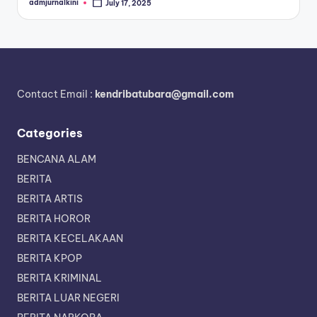
admjurnalkini
July 17, 2025
Posted
by
Contact Email :
kendribatubara@gmail.com
Categories
BENCANA ALAM
BERITA
BERITA ARTIS
BERITA HOROR
BERITA KECELAKAAN
BERITA KPOP
BERITA KRIMINAL
BERITA LUAR NEGERI