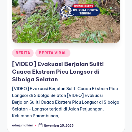
a
T
e
r
k
Posted
BERITA
BERITA VIRAL
i
in
[VIDEO] Evakuasi Berjalan Sulit!
n
Cuaca Ekstrem Picu Longsor di
i
Sibolga Selatan
[VIDEO] Evakuasi Berjalan Sulit! Cuaca Ekstrem Picu
Longsor di Sibolga Selatan [VIDEO] Evakuasi
Berjalan Sulit! Cuaca Ekstrem Picu Longsor di Sibolga
Selatan - Longsor terjadi di Jalan Perjuangan,
Kelurahan Parombunan,…
admjurnalkini
November 25, 2025
Posted
by