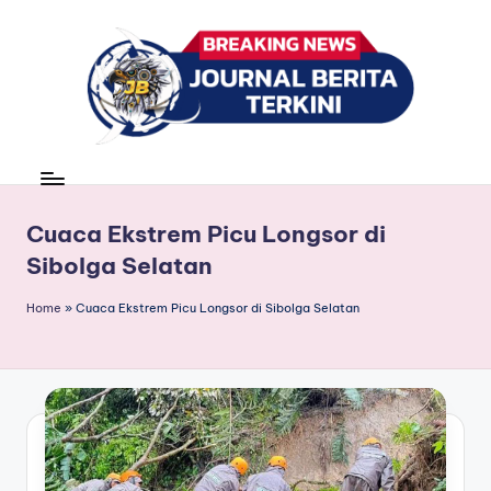
Skip
to
content
J
berita,
news
u
r
Cuaca Ekstrem Picu Longsor di
Sibolga Selatan
n
a
Home
»
Cuaca Ekstrem Picu Longsor di Sibolga Selatan
l
B
e
ri
t