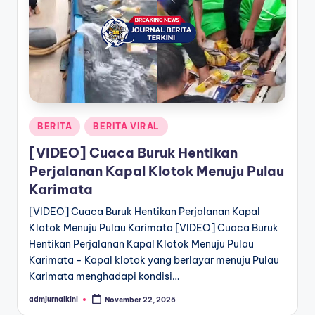
a
T
e
r
k
Posted
BERITA
BERITA VIRAL
i
in
[VIDEO] Cuaca Buruk Hentikan
n
Perjalanan Kapal Klotok Menuju Pulau
i
Karimata
[VIDEO] Cuaca Buruk Hentikan Perjalanan Kapal
Klotok Menuju Pulau Karimata [VIDEO] Cuaca Buruk
Hentikan Perjalanan Kapal Klotok Menuju Pulau
Karimata - Kapal klotok yang berlayar menuju Pulau
Karimata menghadapi kondisi…
admjurnalkini
November 22, 2025
Posted
by