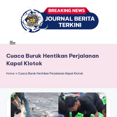
Skip
to
content
J
berita,
news
u
r
Cuaca Buruk Hentikan Perjalanan
Kapal Klotok
n
a
Home
»
Cuaca Buruk Hentikan Perjalanan Kapal Klotok
l
B
e
ri
t