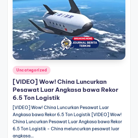
a
T
e
r
k
i
n
Posted
Uncategorized
in
i
[VIDEO] Wow! China Luncurkan
Pesawat Luar Angkasa bawa Rekor
6.5 Ton Logistik
[VIDEO] Wow! China Luncurkan Pesawat Luar
Angkasa bawa Rekor 6.5 Ton Logistik [VIDEO] Wow!
China Luncurkan Pesawat Luar Angkasa bawa Rekor
6.5 Ton Logistik - China meluncurkan pesawat luar
angkasa…