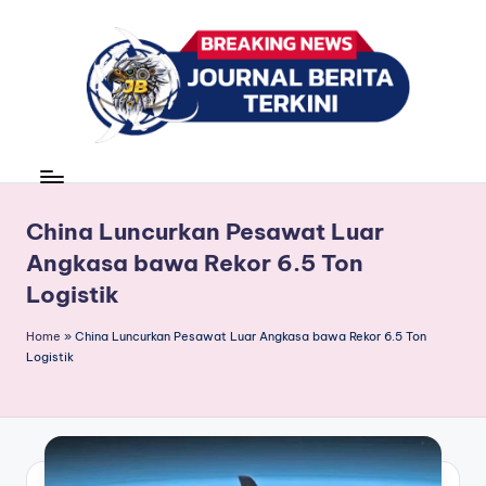
Skip
to
content
J
berita,
news
u
r
China Luncurkan Pesawat Luar
Angkasa bawa Rekor 6.5 Ton
n
Logistik
a
l
Home
»
China Luncurkan Pesawat Luar Angkasa bawa Rekor 6.5 Ton
Logistik
B
e
ri
t