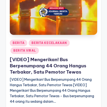
a
T
e
r
k
Posted
BERITA
BERITA KECELAKAAN
i
in
BERITA VIRAL
n
[VIDEO] Mengerikan! Bus
i
Berpenumpang 44 Orang Hangus
Terbakar, Satu Pemotor Tewas
[VIDEO] Mengerikan! Bus Berpenumpang 44 Orang
Hangus Terbakar, Satu Pemotor Tewas [VIDEO]
Mengerikan! Bus Berpenumpang 44 Orang Hangus
Terbakar, Satu Pemotor Tewas - Bus berpenumpang
44 orang itu sedang dalam…