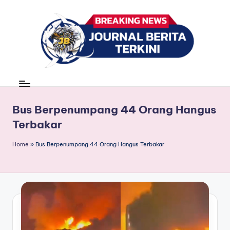
Skip
to
content
J
berita,
news
u
r
Bus Berpenumpang 44 Orang Hangus
Terbakar
n
a
Home
»
Bus Berpenumpang 44 Orang Hangus Terbakar
l
B
e
ri
t