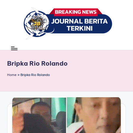
Skip
to
content
J
berita,
news
u
r
Bripka Rio Rolando
n
Home
»
Bripka Rio Rolando
a
l
B
e
ri
t