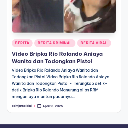
a
T
e
r
Posted
BERITA
BERITA KRIMINAL
BERITA VIRAL
k
in
Video Bripka Rio Rolando Aniaya
i
Wanita dan Todongkan Pistol
n
Video Bripka Rio Rolando Aniaya Wanita dan
i
Todongkan Pistol Video Bripka Rio Rolando Aniaya
Wanita dan Todongkan Pistol - Terungkap detik-
detik Bripka Rio Rolando Manurung alias RRM
menganiaya mantan pacarnya…
admjurnalkini
April 18, 2025
Posted
by