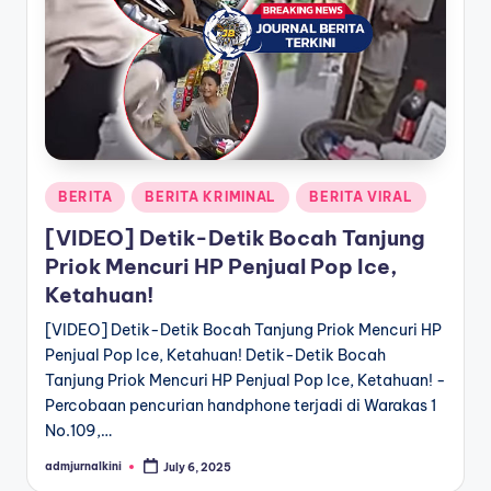
a
T
e
r
k
Posted
BERITA
BERITA KRIMINAL
BERITA VIRAL
i
in
[VIDEO] Detik-Detik Bocah Tanjung
n
Priok Mencuri HP Penjual Pop Ice,
i
Ketahuan!
[VIDEO] Detik-Detik Bocah Tanjung Priok Mencuri HP
Penjual Pop Ice, Ketahuan! Detik-Detik Bocah
Tanjung Priok Mencuri HP Penjual Pop Ice, Ketahuan! -
Percobaan pencurian handphone terjadi di Warakas 1
No.109,…
admjurnalkini
July 6, 2025
Posted
by