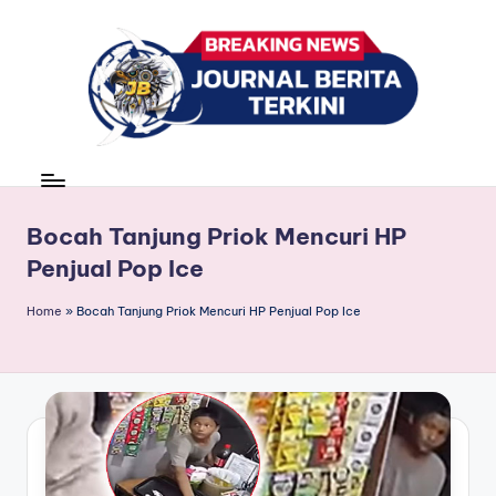
Skip
to
content
J
berita,
news
u
r
Bocah Tanjung Priok Mencuri HP
Penjual Pop Ice
n
a
Home
»
Bocah Tanjung Priok Mencuri HP Penjual Pop Ice
l
B
e
ri
t