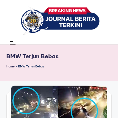
Skip
to
content
J
berita,
news
u
r
BMW Terjun Bebas
n
Home
»
BMW Terjun Bebas
a
l
B
e
ri
t