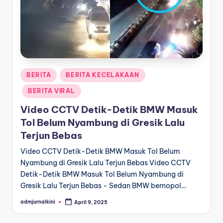
a
T
e
r
Posted
BERITA
BERITA KECELAKAAN
k
in
BERITA VIRAL
i
Video CCTV Detik-Detik BMW Masuk
n
Tol Belum Nyambung di Gresik Lalu
i
Terjun Bebas
Video CCTV Detik-Detik BMW Masuk Tol Belum
Nyambung di Gresik Lalu Terjun Bebas Video CCTV
Detik-Detik BMW Masuk Tol Belum Nyambung di
Gresik Lalu Terjun Bebas - Sedan BMW bernopol…
admjurnalkini
April 9, 2025
Posted
by