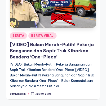
a
T
e
r
Posted
BERITA
BERITA VIRAL
k
in
[VIDEO] Bukan Merah-Putih! Pekerja
i
Bangunan dan Sopir Truk Kibarkan
n
Bendera ‘One-Piece’
i
[VIDEO] Bukan Merah-Putih! Pekerja Bangunan dan
Sopir Truk Kibarkan Bendera 'One-Piece' [VIDEO]
Bukan Merah-Putih! Pekerja Bangunan dan Sopir Truk
Kibarkan Bendera 'One-Piece' - Bulan Kemerdekaan
biasanya dihiasi Merah Putih di…
admjurnalkini
July 29, 2025
Posted
by