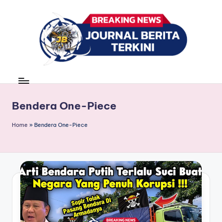
Skip
to
content
J
berita,
news
u
r
Bendera One-Piece
n
Home
»
Bendera One-Piece
a
l
B
e
ri
t