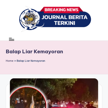
Skip
to
content
J
berita,
news
u
r
Balap Liar Kemayoran
n
Home
»
Balap Liar Kemayoran
a
l
B
e
ri
t