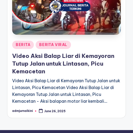
a
T
e
r
Posted
BERITA
BERITA VIRAL
k
in
Video Aksi Balap Liar di Kemayoran
i
Tutup Jalan untuk Lintasan, Picu
n
Kemacetan
i
Video Aksi Balap Liar di Kemayoran Tutup Jalan untuk
Lintasan, Picu Kemacetan Video Aksi Balap Liar di
Kemayoran Tutup Jalan untuk Lintasan, Picu
Kemacetan - Aksi balapan motor liar kembali…
admjurnalkini
June 26, 2025
Posted
by