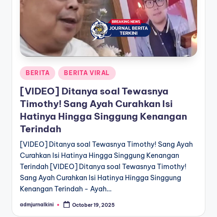
a
T
e
r
Posted
BERITA
BERITA VIRAL
k
in
[VIDEO] Ditanya soal Tewasnya
i
Timothy! Sang Ayah Curahkan Isi
n
Hatinya Hingga Singgung Kenangan
i
Terindah
[VIDEO] Ditanya soal Tewasnya Timothy! Sang Ayah
Curahkan Isi Hatinya Hingga Singgung Kenangan
Terindah [VIDEO] Ditanya soal Tewasnya Timothy!
Sang Ayah Curahkan Isi Hatinya Hingga Singgung
Kenangan Terindah - Ayah…
admjurnalkini
October 19, 2025
Posted
by