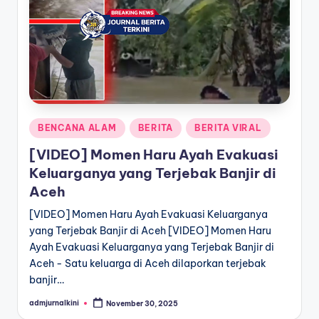
a
T
e
r
k
Posted
BENCANA ALAM
BERITA
BERITA VIRAL
i
in
[VIDEO] Momen Haru Ayah Evakuasi
n
Keluarganya yang Terjebak Banjir di
i
Aceh
[VIDEO] Momen Haru Ayah Evakuasi Keluarganya
yang Terjebak Banjir di Aceh [VIDEO] Momen Haru
Ayah Evakuasi Keluarganya yang Terjebak Banjir di
Aceh - Satu keluarga di Aceh dilaporkan terjebak
banjir…
admjurnalkini
November 30, 2025
Posted
by