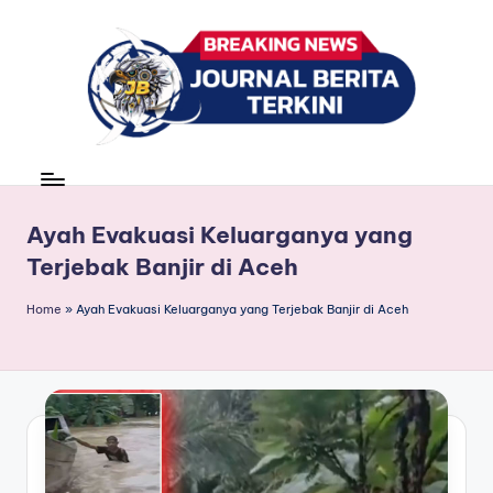
Skip
to
content
J
berita,
news
u
r
Ayah Evakuasi Keluarganya yang
Terjebak Banjir di Aceh
n
a
Home
»
Ayah Evakuasi Keluarganya yang Terjebak Banjir di Aceh
l
B
e
ri
t