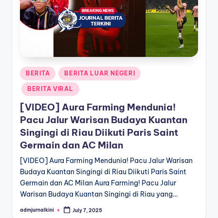
a
T
e
r
Posted
BERITA
BERITA LUAR NEGERI
k
in
BERITA VIRAL
i
[VIDEO] Aura Farming Mendunia!
n
Pacu Jalur Warisan Budaya Kuantan
i
Singingi di Riau Diikuti Paris Saint
Germain dan AC Milan
[VIDEO] Aura Farming Mendunia! Pacu Jalur Warisan
Budaya Kuantan Singingi di Riau Diikuti Paris Saint
Germain dan AC Milan Aura Farming! Pacu Jalur
Warisan Budaya Kuantan Singingi di Riau yang…
admjurnalkini
July 7, 2025
Posted
by