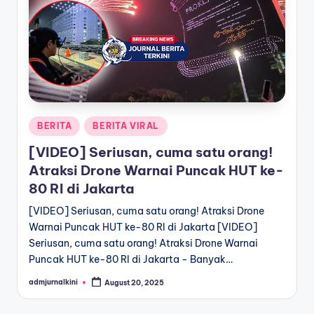
a
T
e
r
k
Posted
BERITA
BERITA VIRAL
i
in
[VIDEO] Seriusan, cuma satu orang!
n
Atraksi Drone Warnai Puncak HUT ke-
i
80 RI di Jakarta
[VIDEO] Seriusan, cuma satu orang! Atraksi Drone
Warnai Puncak HUT ke-80 RI di Jakarta [VIDEO]
Seriusan, cuma satu orang! Atraksi Drone Warnai
Puncak HUT ke-80 RI di Jakarta - Banyak…
admjurnalkini
August 20, 2025
Posted
by