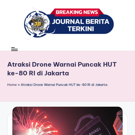
Skip
to
content
J
berita,
news
u
r
Atraksi Drone Warnai Puncak HUT
ke-80 RI di Jakarta
n
a
Home
»
Atraksi Drone Warnai Puncak HUT ke-80 RI di Jakarta
l
B
e
ri
t