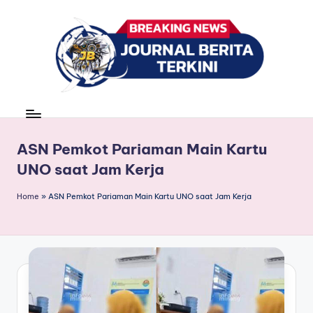
Skip
to
content
J
berita,
news
u
r
ASN Pemkot Pariaman Main Kartu
UNO saat Jam Kerja
n
a
Home
»
ASN Pemkot Pariaman Main Kartu UNO saat Jam Kerja
l
B
e
ri
t