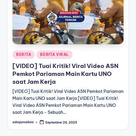
a
T
e
r
k
Posted
BERITA
BERITA VIRAL
i
in
[VIDEO] Tuai Kritik! Viral Video ASN
n
Pemkot Pariaman Main Kartu UNO
i
saat Jam Kerja
[VIDEO] Tuai Kritik! Viral Video ASN Pemkot Pariaman
Main Kartu UNO saat Jam Kerja [VIDEO] Tuai Kritik!
Viral Video ASN Pemkot Pariaman Main Kartu UNO
saat Jam Kerja - Sebuah…
admjurnalkini
September 26, 2025
Posted
by