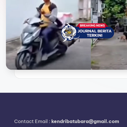
e
r
i
t
a
T
e
r
k
i
n
Contact Email :
kendribatubara@gmail.com