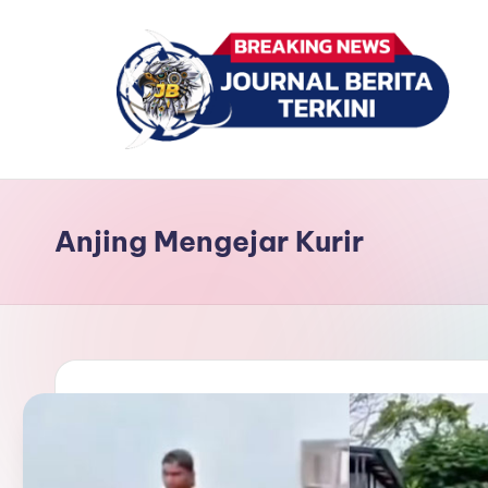
Skip
to
content
J
berita,
news
u
Anjing Mengejar Kurir
r
n
a
l
B