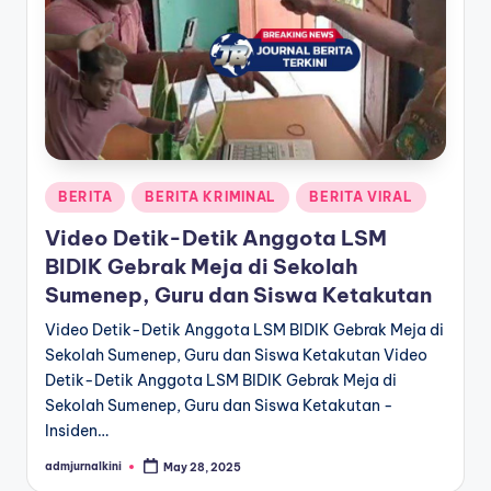
a
T
e
r
k
Posted
BERITA
BERITA KRIMINAL
BERITA VIRAL
i
in
Video Detik-Detik Anggota LSM
n
BIDIK Gebrak Meja di Sekolah
i
Sumenep, Guru dan Siswa Ketakutan
Video Detik-Detik Anggota LSM BIDIK Gebrak Meja di
Sekolah Sumenep, Guru dan Siswa Ketakutan Video
Detik-Detik Anggota LSM BIDIK Gebrak Meja di
Sekolah Sumenep, Guru dan Siswa Ketakutan -
Insiden…
admjurnalkini
May 28, 2025
Posted
by