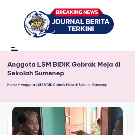
Skip
to
content
J
berita,
news
u
r
Anggota LSM BIDIK Gebrak Meja di
Sekolah Sumenep
n
a
Home
»
Anggota LSM BIDIK Gebrak Meja di Sekolah Sumenep
l
B
e
ri
t