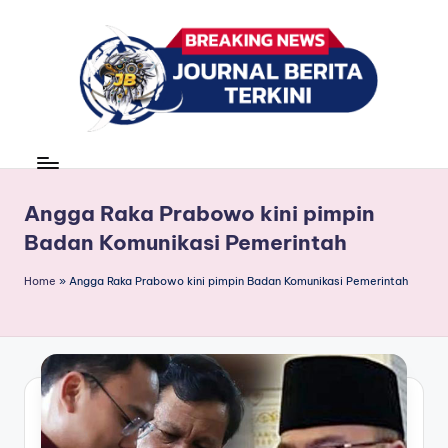
Skip
to
content
J
berita,
news
u
r
Angga Raka Prabowo kini pimpin
Badan Komunikasi Pemerintah
n
a
Home
»
Angga Raka Prabowo kini pimpin Badan Komunikasi Pemerintah
l
B
e
ri
t