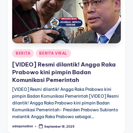
a
T
e
r
k
Posted
BERITA
BERITA VIRAL
i
in
[VIDEO] Resmi dilantik! Angga Raka
n
Prabowo kini pimpin Badan
i
Komunikasi Pemerintah
[VIDEO] Resmi dilantik! Angga Raka Prabowo kini
pimpin Badan Komunikasi Pemerintah [VIDEO] Resmi
dilantik! Angga Raka Prabowo kini pimpin Badan
Komunikasi Pemerintah- Presiden Prabowo Subianto
melantik Angga Raka Prabowo sebagai…
admjurnalkini
September 18, 2025
Posted
by