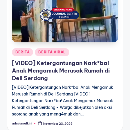
a
T
e
r
k
Posted
BERITA
BERITA VIRAL
i
in
[VIDEO] Ketergantungan Nark*ba!
n
Anak Mengamuk Merusak Rumah di
i
Deli Serdang
[VIDEO] Ketergantungan Nark*ba! Anak Mengamuk
Merusak Rumah di Deli Serdang [VIDEO]
Ketergantungan Nark*ba! Anak Mengamuk Merusak
Rumah di Deli Serdang - Warga dikejutkan oleh aksi
seorang anak yang meng4muk dan…
admjurnalkini
November 23, 2025
Posted
by