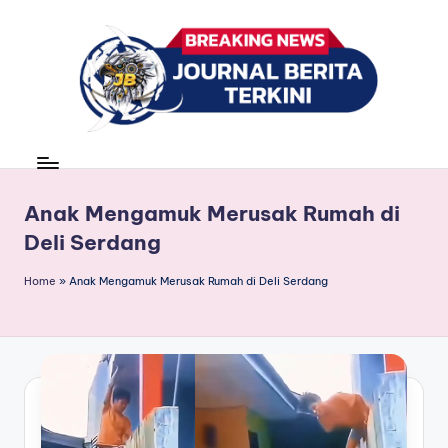
Skip
to
content
J
berita,
news
u
r
Anak Mengamuk Merusak Rumah di
Deli Serdang
n
a
Home
»
Anak Mengamuk Merusak Rumah di Deli Serdang
l
B
e
ri
t