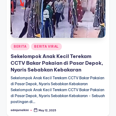
a
T
e
r
k
Posted
BERITA
BERITA VIRAL
i
in
Sekelompok Anak Kecil Terekam
n
CCTV Bakar Pakaian di Pasar Depok,
i
Nyaris Sebabkan Kebakaran
Sekelompok Anak Kecil Terekam CCTV Bakar Pakaian
di Pasar Depok, Nyaris Sebabkan Kebakaran
Sekelompok Anak Kecil Terekam CCTV Bakar Pakaian
di Pasar Depok, Nyaris Sebabkan Kebakaran - Sebuah
postingan di…
admjurnalkini
May 12, 2025
Posted
by