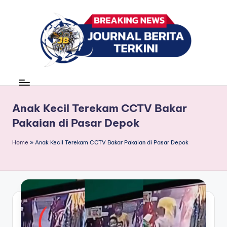
Skip
to
content
J
berita,
news
u
r
Anak Kecil Terekam CCTV Bakar
Pakaian di Pasar Depok
n
a
Home
»
Anak Kecil Terekam CCTV Bakar Pakaian di Pasar Depok
l
B
e
ri
t