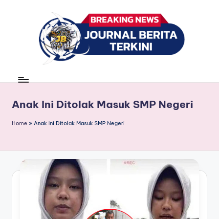
Skip
to
content
J
berita,
news
u
r
Anak Ini Ditolak Masuk SMP Negeri
n
Home
»
Anak Ini Ditolak Masuk SMP Negeri
a
l
B
e
ri
t