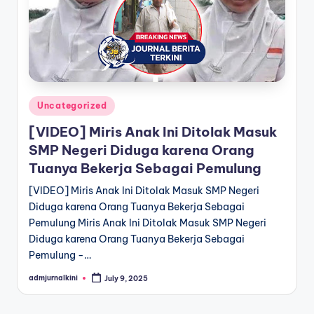
a
T
e
r
Posted
Uncategorized
k
in
[VIDEO] Miris Anak Ini Ditolak Masuk
i
SMP Negeri Diduga karena Orang
n
Tuanya Bekerja Sebagai Pemulung
i
[VIDEO] Miris Anak Ini Ditolak Masuk SMP Negeri
Diduga karena Orang Tuanya Bekerja Sebagai
Pemulung Miris Anak Ini Ditolak Masuk SMP Negeri
Diduga karena Orang Tuanya Bekerja Sebagai
Pemulung -…
admjurnalkini
July 9, 2025
Posted
by