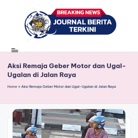
Skip
to
content
J
berita,
news
u
r
Aksi Remaja Geber Motor dan Ugal-
Ugalan di Jalan Raya
n
a
Home
»
Aksi Remaja Geber Motor dan Ugal-Ugalan di Jalan Raya
l
B
e
ri
t