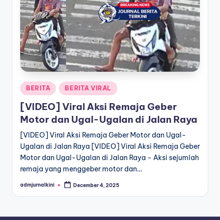
a
T
e
r
k
Posted
BERITA
BERITA VIRAL
i
in
[VIDEO] Viral Aksi Remaja Geber
n
Motor dan Ugal-Ugalan di Jalan Raya
i
[VIDEO] Viral Aksi Remaja Geber Motor dan Ugal-
Ugalan di Jalan Raya [VIDEO] Viral Aksi Remaja Geber
Motor dan Ugal-Ugalan di Jalan Raya - Aksi sejumlah
remaja yang menggeber motor dan…
admjurnalkini
December 4, 2025
Posted
by