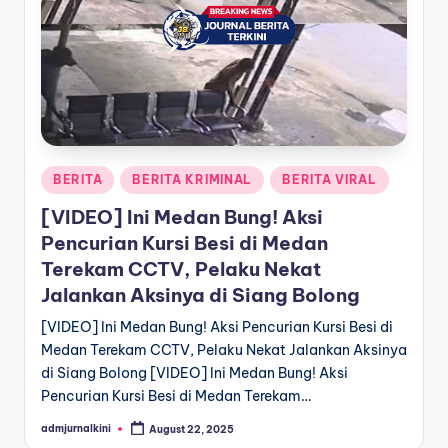
a
T
e
r
k
Posted
BERITA
BERITA KRIMINAL
BERITA VIRAL
i
in
[VIDEO] Ini Medan Bung! Aksi
n
Pencurian Kursi Besi di Medan
i
Terekam CCTV, Pelaku Nekat
Jalankan Aksinya di Siang Bolong
[VIDEO] Ini Medan Bung! Aksi Pencurian Kursi Besi di
Medan Terekam CCTV, Pelaku Nekat Jalankan Aksinya
di Siang Bolong [VIDEO] Ini Medan Bung! Aksi
Pencurian Kursi Besi di Medan Terekam…
admjurnalkini
August 22, 2025
Posted
by