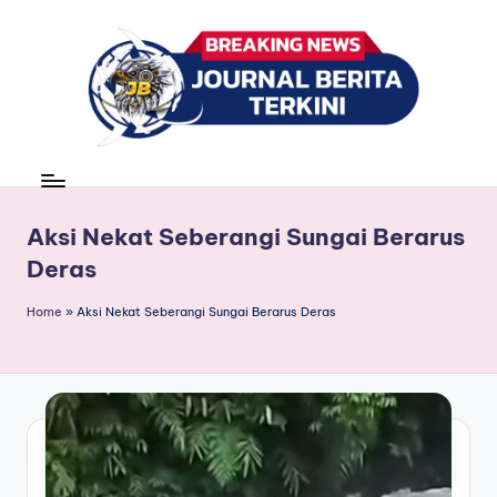
Skip
to
content
J
berita,
news
u
r
Aksi Nekat Seberangi Sungai Berarus
Deras
n
a
Home
»
Aksi Nekat Seberangi Sungai Berarus Deras
l
B
e
ri
t