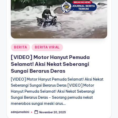
a
T
e
r
k
Posted
BERITA
BERITA VIRAL
i
in
[VIDEO] Motor Hanyut Pemuda
n
Selamat! Aksi Nekat Seberangi
i
Sungai Berarus Deras
[VIDEO] Motor Hanyut Pemuda Selamat! Aksi Nekat
Seberangi Sungai Berarus Deras [VIDEO] Motor
Hanyut Pemuda Selamat! Aksi Nekat Seberangi
Sungai Berarus Deras - Seorang pemuda nekat
menerobos sungai meski arus…
admjurnalkini
November 20, 2025
Posted
by