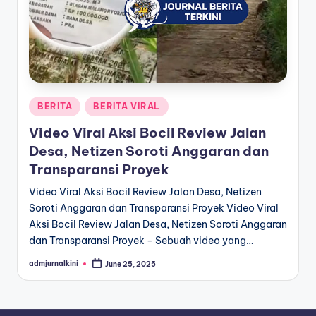
a
T
e
r
Posted
BERITA
BERITA VIRAL
k
in
Video Viral Aksi Bocil Review Jalan
i
Desa, Netizen Soroti Anggaran dan
n
Transparansi Proyek
i
Video Viral Aksi Bocil Review Jalan Desa, Netizen
Soroti Anggaran dan Transparansi Proyek Video Viral
Aksi Bocil Review Jalan Desa, Netizen Soroti Anggaran
dan Transparansi Proyek - Sebuah video yang…
admjurnalkini
June 25, 2025
Posted
by