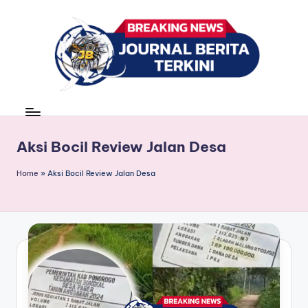
Skip
to
content
J
berita,
news
u
r
Aksi Bocil Review Jalan Desa
n
Home
»
Aksi Bocil Review Jalan Desa
a
l
B
e
ri
t