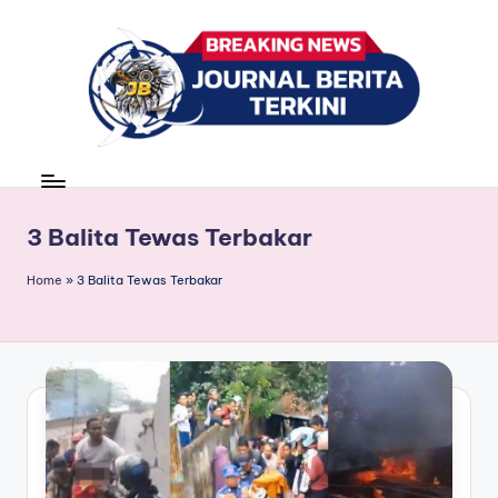
Skip
to
content
J
berita,
news
u
r
3 Balita Tewas Terbakar
n
Home
»
3 Balita Tewas Terbakar
a
l
B
e
ri
t