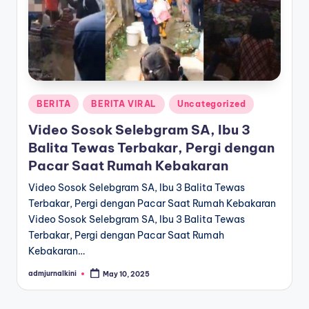
a
T
e
r
Posted
BERITA
BERITA VIRAL
Uncategorized
k
in
Video Sosok Selebgram SA, Ibu 3
i
Balita Tewas Terbakar, Pergi dengan
n
Pacar Saat Rumah Kebakaran
i
Video Sosok Selebgram SA, Ibu 3 Balita Tewas
Terbakar, Pergi dengan Pacar Saat Rumah Kebakaran
Video Sosok Selebgram SA, Ibu 3 Balita Tewas
Terbakar, Pergi dengan Pacar Saat Rumah
Kebakaran…
admjurnalkini
May 10, 2025
Posted
by