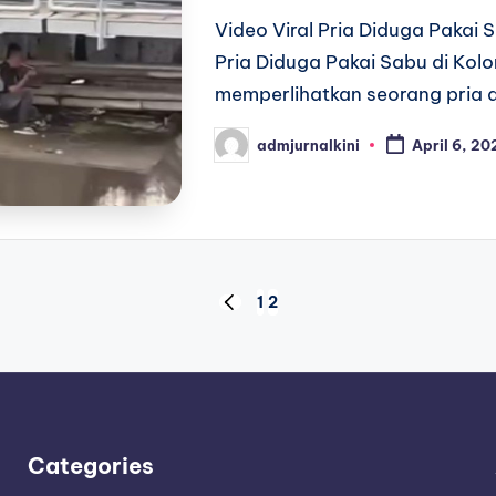
Video Viral Pria Diduga Pakai
Pria Diduga Pakai Sabu di Ko
memperlihatkan seorang pria 
admjurnalkini
April 6, 20
Posted
by
1
2
PREVIOUS
PAGE
Categories