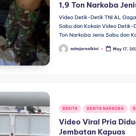
1,9 Ton Narkoba Jen
Video Detik-Detik TNI AL Gaga
Sabu dan Kokain Video Detik-
Ton Narkoba Jenis Sabu dan K
admjurnalkini
May 17, 20
Posted
by
Posted
BERITA
BERITA NARKOBA
B
in
Video Viral Pria Did
Jembatan Kapuas