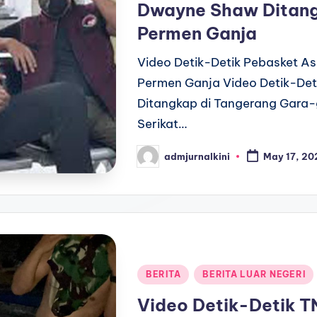
Dwayne Shaw Ditang
Permen Ganja
Video Detik-Detik Pebasket A
Permen Ganja Video Detik-Det
Ditangkap di Tangerang Gara-
Serikat…
admjurnalkini
May 17, 20
Posted
by
Posted
BERITA
BERITA LUAR NEGERI
in
Video Detik-Detik T