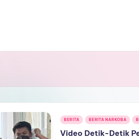
Posted
BERITA
BERITA NARKOBA
B
in
Video Detik-Detik P