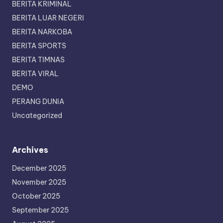
BERITA KRIMINAL
BERITA LUAR NEGERI
BERITA NARKOBA
BERITA SPORTS
BERITA TIMNAS
BERITA VIRAL
DEMO
PERANG DUNIA
Uncategorized
Archives
December 2025
November 2025
October 2025
September 2025