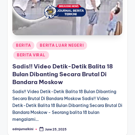
a
T
e
r
Posted
BERITA
BERITA LUAR NEGERI
k
in
BERITA VIRAL
i
Sadis!! Video Detik-Detik Balita 18
n
Bulan Dibanting Secara Brutal Di
i
Bandara Moskow
Sadis!! Video Detik-Detik Balita 18 Bulan Dibanting
Secara Brutal Di Bandara Moskow Sadis!! Video
Detik-Detik Balita 18 Bulan Dibanting Secara Brutal Di
Bandara Moskow - Seorang balita 18 bulan
mengalami…
admjurnalkini
June 25, 2025
Posted
by