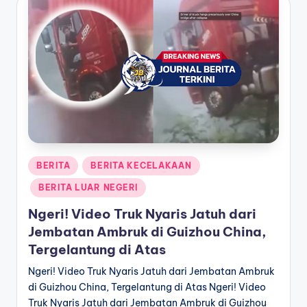
Posted
BERITA
BERITA KECELAKAAN
in
BERITA LUAR NEGERI
Ngeri! Video Truk Nyaris Jatuh dari
Jembatan Ambruk di Guizhou China,
Tergelantung di Atas
Ngeri! Video Truk Nyaris Jatuh dari Jembatan Ambruk
di Guizhou China, Tergelantung di Atas Ngeri! Video
Truk Nyaris Jatuh dari Jembatan Ambruk di Guizhou