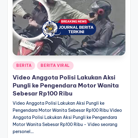
Posted
BERITA
BERITA VIRAL
in
Video Anggota Polisi Lakukan Aksi
Pungli ke Pengendara Motor Wanita
Sebesar Rp100 Ribu
Video Anggota Polisi Lakukan Aksi Pungli ke
Pengendara Motor Wanita Sebesar Rp100 Ribu Video
Anggota Polisi Lakukan Aksi Pungli ke Pengendara
Motor Wanita Sebesar Rp100 Ribu - Video seorang
personel…